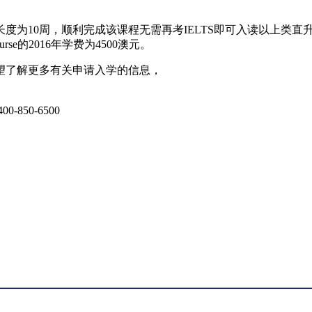
Course，课程长度为10周，顺利完成该课程无需再考IELTS即可入读以上类直升英
n Course的2016年学费为4500澳元。
望了解更多有关申请入学的信息，
400-850-6500