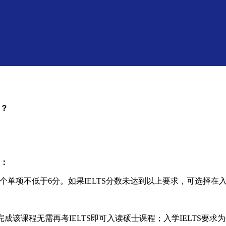
？
：
，四个单项不低于6分。如果IELTS分数未达到以上要求，可选择
周，顺利完成该课程无需再考IELTS即可入读硕士课程；入学IELTS要求为平均分