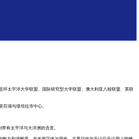
究型综合类大学，也是环太平洋大学联盟、国际研究型大学联盟、澳大利亚八校联盟、英联
格里芬湖与堪培拉市中心。
则带有太平洋与大洋洲的含意。
示的魄力和清晰度，并改变字体与用色，主要目的在于让它于运用上能够