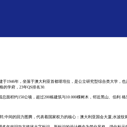
versity)，简称ANU，始建于1946年，坐落于澳大利亚首都堪培拉，是公立研
学府，23年QS排名30.
积约150公顷，超过200栋建筑与10.000棵树木，邻近黑山、伯利·
邦;中间的回力图腾，代表着国家权力的核心：澳大利亚国会大厦;水波纹
使用多年的旧款方格状大字标识。新标识的设计概念为简化风格，强化标